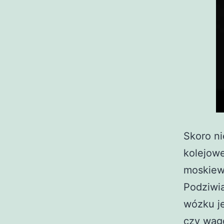
Skoro n
kolejowe
moskiews
Podziwi
wózku je
czy wago