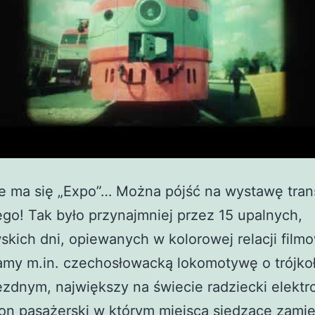
ie ma się „Expo”… Można pójść na wystawę tran
go! Tak było przynajmniej przez 15 upalnych,
kich dni, opiewanych w kolorowej relacji filmo
amy m.in. czechosłowacką lokomotywę o trójk
zdnym, największy na świecie radziecki elekt
n pasażerski w którym miejsca siedzące zamien