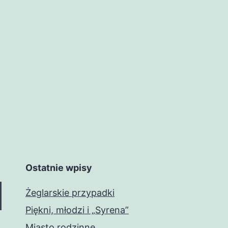
Ostatnie wpisy
Żeglarskie przypadki
Piękni, młodzi i „Syrena”
Miasto rodzinne…