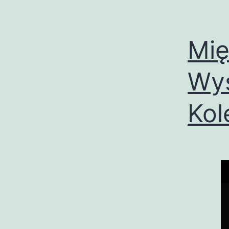
Mi
Wys
Kol