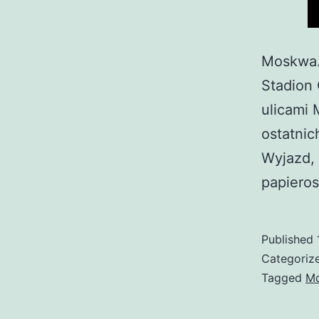
Moskwa. 
Stadion 
ulicami
ostatnich
Wyjazd, 
papiero
Published
Categoriz
Tagged
M