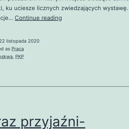
i, ku uciesze licznych zwiedzających wystawę.
Międzynarodowa
kcje…
Continue reading
Wystawa
Transportu
22 listopada 2020
Kolejowego
ed as
Praca
w
oskwa
,
PKP
Moskwie
77
az przyjaźni-