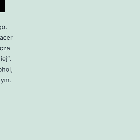
go.
pacer
dcza
iej”.
ohol,
wym.