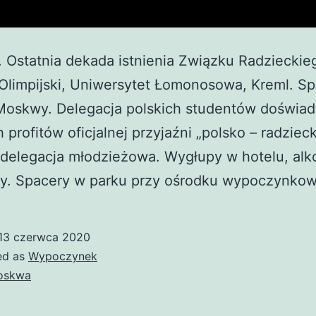
Ostatnia dekada istnienia Związku Radzieckie
Olimpijski, Uniwersytet Łomonosowa, Kreml. S
 Moskwy. Delegacja polskich studentów doświa
 profitów oficjalnej przyjaźni „polsko – radzieck
delegacja młodzieżowa. Wygłupy w hotelu, alk
sy. Spacery w parku przy ośrodku wypoczynko
13 czerwca 2020
ed as
Wypoczynek
oskwa