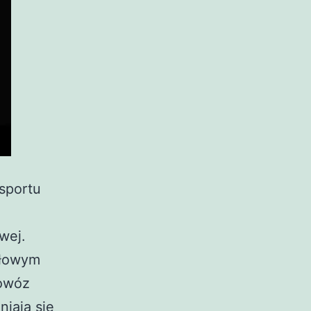
sportu
wej.
ołowym
rowóz
iają się