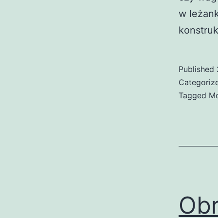
w leżank
konstru
Published
Categoriz
Tagged
M
Obr