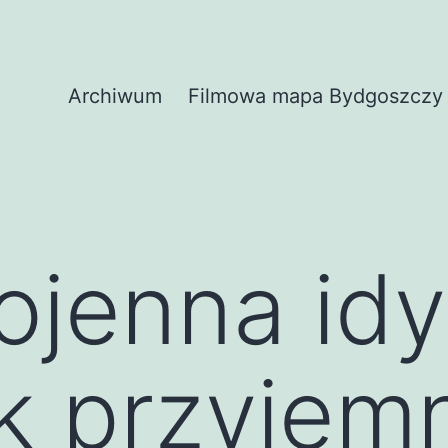
Archiwum
Filmowa mapa Bydgoszczy
jenna idy
ak przyjem