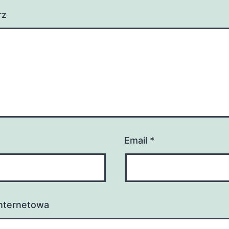
rz
Email
*
internetowa