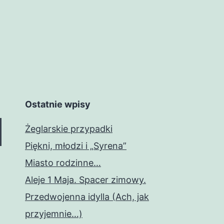
Ostatnie wpisy
Żeglarskie przypadki
Piękni, młodzi i „Syrena”
Miasto rodzinne…
Aleje 1 Maja. Spacer zimowy.
Przedwojenna idylla (Ach, jak
przyjemnie…)