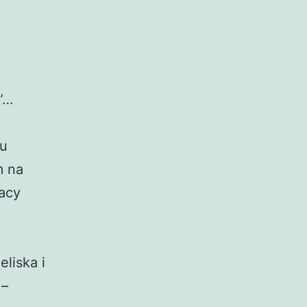
”…
mu
m na
racy
eliska i
 –