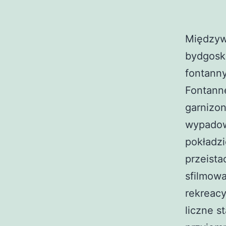
Międzyw
bydgosk
fontanny
Fontannę
garnizon
wypadow
pokładzi
przeista
sfilmowa
rekreacy
liczne s