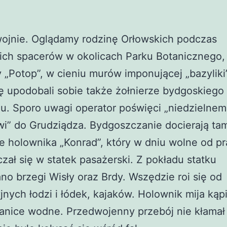
ojnie. Oglądamy rodzinę Orłowskich podczas
ich spacerów w okolicach Parku Botanicznego,
 „Potop”, w cieniu murów imponującej „bazyliki
 upodobali sobie także żołnierze bydgoskiego
u. Sporo uwagi operator poświęci „niedzielne
i” do Grudziądza. Bydgoszczanie docierają ta
e holownika „Konrad”, który w dniu wolne od p
czał się w statek pasażerski. Z pokładu statku
no brzegi Wisły oraz Brdy. Wszędzie roi się od
jnych łodzi i łódek, kajaków. Holownik mija kąpi
tanice wodne. Przedwojenny przebój nie kłamał