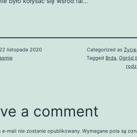
ie było kołysać się wśród fal…
22 listopada 2020
Categorized as
Życie
asmie
Tagged
Brda
,
Ogród 
rodz
ve a comment
 e-mail nie zostanie opublikowany.
Wymagane pola są oz