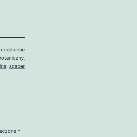
 codzienne
botaniczny
,
ina
,
spacer
naczone
*