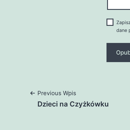
Zapis
dane 
Nawigacja
Previous Wpis
Dzieci na Czyżkówku
wpisu