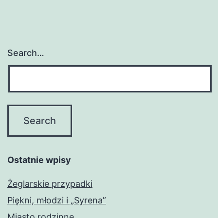
Search…
Ostatnie wpisy
Żeglarskie przypadki
Piękni, młodzi i „Syrena”
Miasto rodzinne…