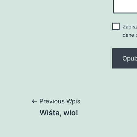
Zapis
dane 
Nawigacja
Previous Wpis
Wiśta, wio!
wpisu