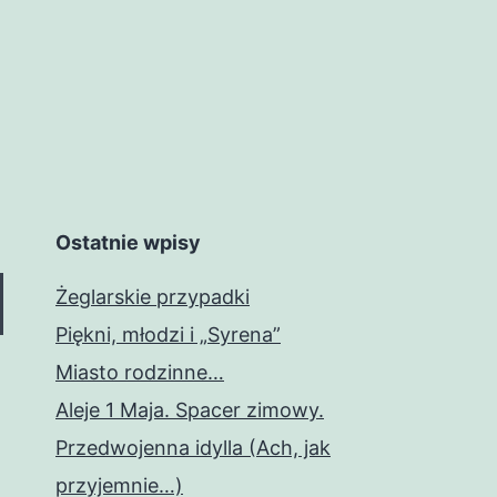
Ostatnie wpisy
Żeglarskie przypadki
Piękni, młodzi i „Syrena”
Miasto rodzinne…
Aleje 1 Maja. Spacer zimowy.
Przedwojenna idylla (Ach, jak
przyjemnie…)