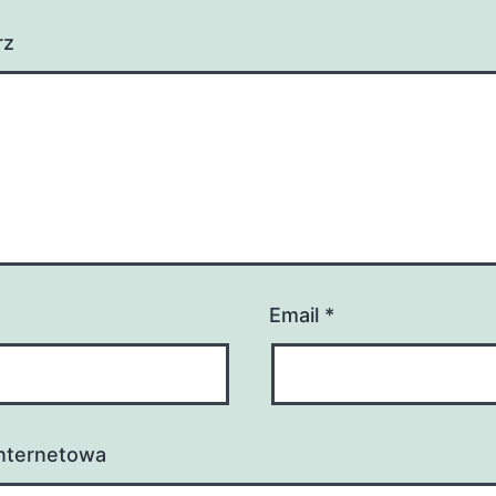
rz
Email
*
internetowa