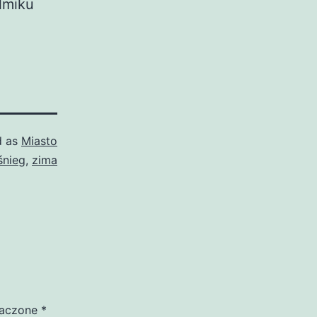
lmiku
d as
Miasto
śnieg
,
zima
naczone
*