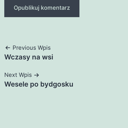
Nawigacja
Previous Wpis
Wczasy na wsi
wpisu
Next Wpis
Wesele po bydgosku