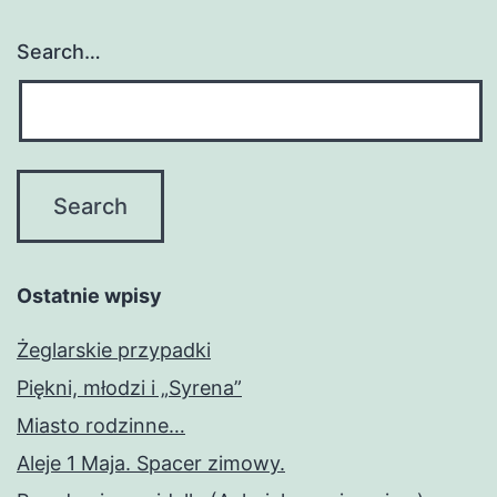
Search…
Ostatnie wpisy
Żeglarskie przypadki
Piękni, młodzi i „Syrena”
Miasto rodzinne…
Aleje 1 Maja. Spacer zimowy.