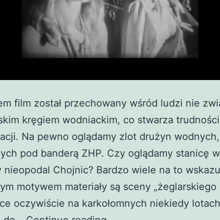
m film został przechowany wśród ludzi nie zw
skim kręgiem wodniackim, co stwarza trudności
tacji. Na pewno oglądamy zlot drużyn wodnych,
ących pod banderą ZHP. Czy oglądamy stanicę w
 nieopodal Chojnic? Bardzo wiele na to wskazu
ym motywem materiały są sceny „żeglarskiego 
ce oczywiście na karkołomnych niekiedy lotach
Zlot