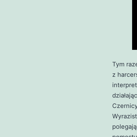
Tym raze
z harcer
interpre
działaj
Czernicy
Wyrazist
polegają