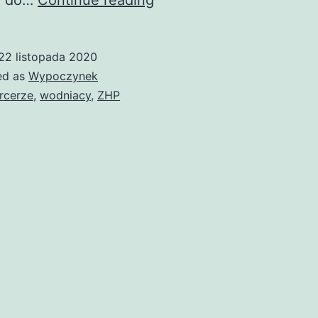
u do…
Continue reading
harcerzy
–
22 listopada 2020
wodniaków,
ed as
Wypoczynek
cz.
rcerze
,
wodniacy
,
ZHP
2