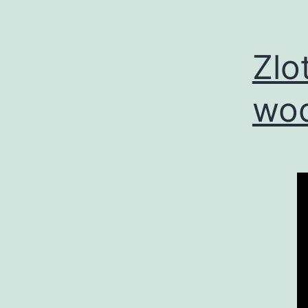
Zlo
wod