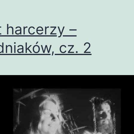
t harcerzy –
niaków, cz. 2