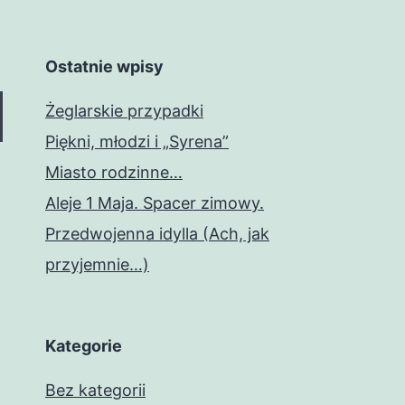
Ostatnie wpisy
Żeglarskie przypadki
Piękni, młodzi i „Syrena”
Miasto rodzinne…
Aleje 1 Maja. Spacer zimowy.
Przedwojenna idylla (Ach, jak
przyjemnie…)
Kategorie
Bez kategorii