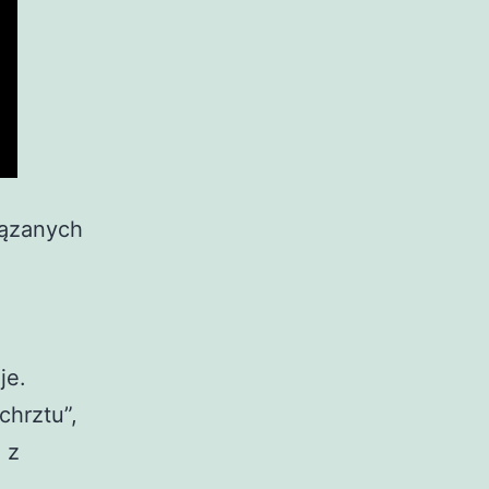
iązanych
je.
chrztu”,
 z