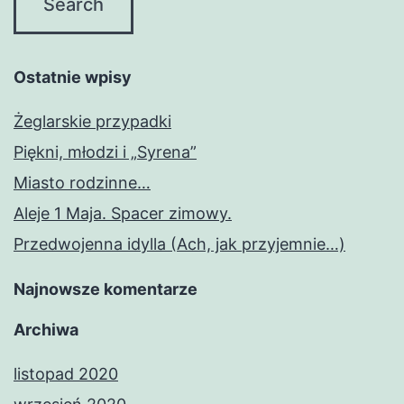
Ostatnie wpisy
Żeglarskie przypadki
Piękni, młodzi i „Syrena”
Miasto rodzinne…
Aleje 1 Maja. Spacer zimowy.
Przedwojenna idylla (Ach, jak przyjemnie…)
Najnowsze komentarze
Archiwa
listopad 2020