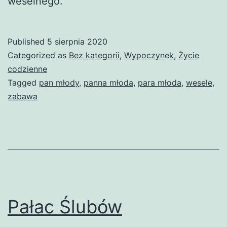
weselnego.
Published
5 sierpnia 2020
Categorized as
Bez kategorii
,
Wypoczynek
,
Życie
codzienne
Tagged
pan młody
,
panna młoda
,
para młoda
,
wesele
,
zabawa
Pałac Ślubów