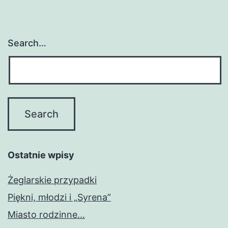
Search…
Ostatnie wpisy
Żeglarskie przypadki
Piękni, młodzi i „Syrena”
Miasto rodzinne…