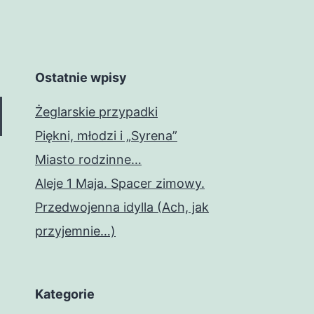
Ostatnie wpisy
Żeglarskie przypadki
Piękni, młodzi i „Syrena”
Miasto rodzinne…
Aleje 1 Maja. Spacer zimowy.
Przedwojenna idylla (Ach, jak
przyjemnie…)
Kategorie