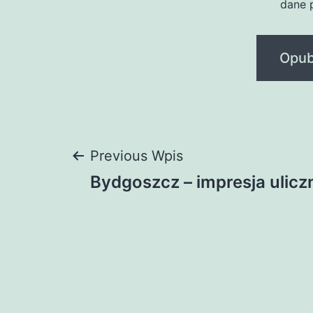
dane 
Nawigacja
Previous Wpis
Bydgoszcz – impresja ulicz
wpisu