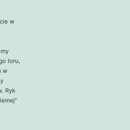
ście w
umy
o toru,
m w
dy
w. Ryk
iemej”