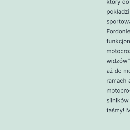
który do
pokładz
sportową
Fordonie
funkcjon
motocro
widzów”
aż do m
ramach 
motocro
silników
taśmy! M