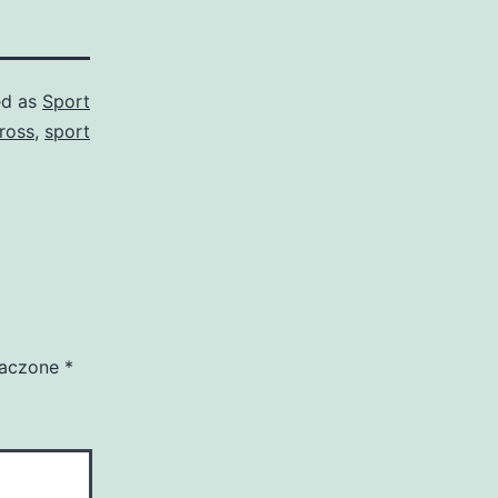
ed as
Sport
ross
,
sport
naczone
*