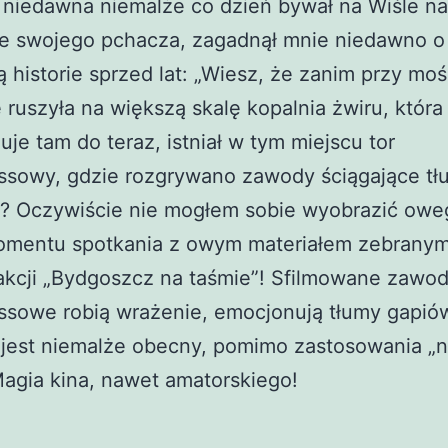
 niedawna niemalże co dzień bywał na Wiśle na
ie swojego pchacza, zagadnął mnie niedawno o
 historie sprzed lat: „Wiesz, że zanim przy mo
 ruszyła na większą skalę kopalnia żwiru, która
uje tam do teraz, istniał w tym miejscu tor
ssowy, gdzie rozgrywano zawody ściągające tł
? Oczywiście nie mogłem sobie wyobrazić oweg
omentu spotkania z owym materiałem zebrany
akcji „Bydgoszcz na taśmie”! Sfilmowane zawo
ssowe robią wrażenie, emocjonują tłumy gapió
 jest niemalże obecny, pomimo zastosowania „n
agia kina, nawet amatorskiego!