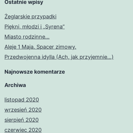
Ostatnie wpisy
Żeglarskie przypadki
Piękni, młodzi i „Syrena”
Miasto rodzinne…
Aleje 1 Maja. Spacer zimowy.
Przedwojenna idylla (Ach, jak przyjemnie…)
Najnowsze komentarze
Archiwa
listopad 2020
wrzesień 2020
sierpień 2020
czerwiec 2020