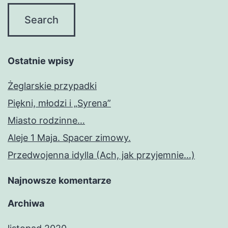
Ostatnie wpisy
Żeglarskie przypadki
Piękni, młodzi i „Syrena”
Miasto rodzinne…
Aleje 1 Maja. Spacer zimowy.
Przedwojenna idylla (Ach, jak przyjemnie…)
Najnowsze komentarze
Archiwa