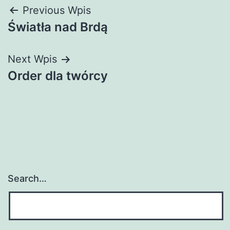
Nawigacja
Previous Wpis
Światła nad Brdą
wpisu
Next Wpis
Order dla twórcy
Search…