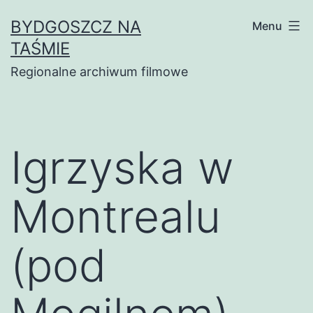
Skip
BYDGOSZCZ NA
Menu
to
TAŚMIE
content
Regionalne archiwum filmowe
Igrzyska w
Montrealu
(pod