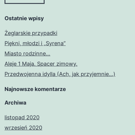
Ostatnie wpisy
Żeglarskie przypadki
Piękni, młodzi i „Syrena”
Miasto rodzinne…
Aleje 1 Maja. Spacer zimowy.
Przedwojenna idylla (Ach, jak przyjemnie…)
Najnowsze komentarze
Archiwa
listopad 2020
wrzesień 2020