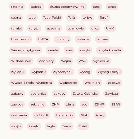
sztolnia
sąsiedzi
służba obrony cywilnej
targi
tańce
taśma
teatr
Teatr Polski
Telfa
torbyd
Toruń
turniej
turyści
uczelnia
uczniowie
ulice
UMK
Unia Leszno
UNICA
urodziny
wakacje
wczasy
Wenecja bydgoska
wesele
wieś
wizyta
wizyta konsula
Wiślane Wici
wodniacy
Wojna
WSP
wycieczka
wykopki
wypadek
wypoczynek
wyścig
Wyścig Pokoju
Wyższa Szkoła Inżynierska
wędkarskie
Włókniarz
zabawa
zabawy
zagranica
zakupy
Zatoka Gdańska
Zawisza
zawody
zebranie
ZHP
zima
zoo
ZSMP
ZSRR
ćwiczenia
ŁKS Łódź
Łuczniczka
Ślub
śnieg
święta
święto
żagle
żniwa
żużel