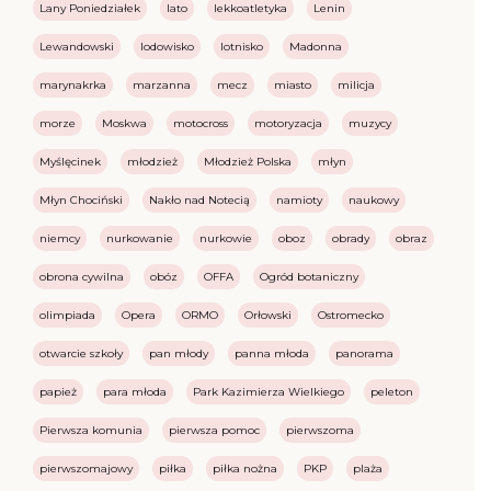
Lany Poniedziałek
lato
lekkoatletyka
Lenin
Lewandowski
lodowisko
lotnisko
Madonna
marynakrka
marzanna
mecz
miasto
milicja
morze
Moskwa
motocross
motoryzacja
muzycy
Myślęcinek
młodzież
Młodzież Polska
młyn
Młyn Chociński
Nakło nad Notecią
namioty
naukowy
niemcy
nurkowanie
nurkowie
oboz
obrady
obraz
obrona cywilna
obóz
OFFA
Ogród botaniczny
olimpiada
Opera
ORMO
Orłowski
Ostromecko
otwarcie szkoły
pan młody
panna młoda
panorama
papież
para młoda
Park Kazimierza Wielkiego
peleton
Pierwsza komunia
pierwsza pomoc
pierwszoma
pierwszomajowy
piłka
piłka nożna
PKP
plaża