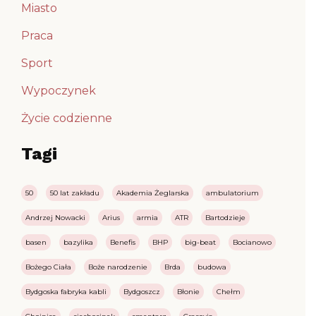
Miasto
Praca
Sport
Wypoczynek
Życie codzienne
Tagi
50
50 lat zakładu
Akademia Żeglarska
ambulatorium
Andrzej Nowacki
Arius
armia
ATR
Bartodzieje
basen
bazylika
Benefis
BHP
big-beat
Bocianowo
Bożego Ciała
Boże narodzenie
Brda
budowa
Bydgoska fabryka kabli
Bydgoszcz
Błonie
Chełm