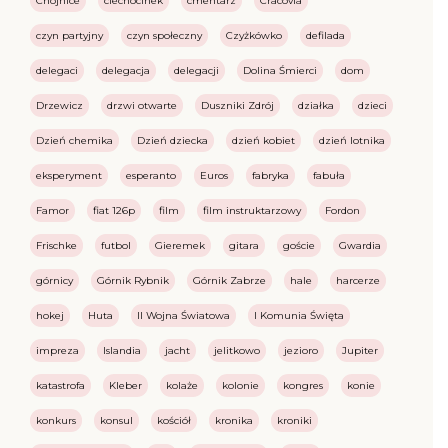
Chojnice
ciechocinek
cmentarz
Cracovia
czyn partyjny
czyn społeczny
Czyżkówko
defilada
delegaci
delegacja
delegacji
Dolina Śmierci
dom
Drzewicz
drzwi otwarte
Duszniki Zdrój
działka
dzieci
Dzień chemika
Dzień dziecka
dzień kobiet
dzień lotnika
eksperyment
esperanto
Euros
fabryka
fabuła
Famor
fiat 126p
film
film instruktarzowy
Fordon
Frischke
futbol
Gieremek
gitara
goście
Gwardia
górnicy
Górnik Rybnik
Górnik Zabrze
hale
harcerze
hokej
Huta
II Wojna Światowa
I Komunia Święta
impreza
Islandia
jacht
jelitkowo
jezioro
Jupiter
katastrofa
Kleber
kolaże
kolonie
kongres
konie
konkurs
konsul
kościół
kronika
kroniki