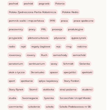
pochod
pochód
pogrzeb
Polonia
Polska Zjednoczona Partia Robotnicza
Polskie Redio
pomnik walki i męczeństwa
PPR
praca
prace społeczne
pracownicy
pracy
PRL
procesja
produkcyjne
przyjaciele
płetwonurkowie
pływanie
qypoczynek
radio
rajd
regaty żaglowe
rejs
ring
rodzina
rowerowy
rowery
Ruch
samochody
samochód
sanatorium
sanktuarium
savoy
Schmidt
Sielanka
skok o tyczce
Skrzetusko
spacer
specjaliści
spektakl
sport
spotkanie
spływ kajakowy
Stary Fordon
Stary Rynek
Stomil
stołówka
straż pożarna
studenci
studia
Swornegacie
Syrenka
Szczeciński Urząd Morski
szermierka
szkolenie
szkoła
Szkoła Podstawowa nr 58