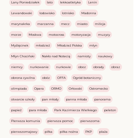
Lany Poniedziałek
lato
lekkoatletyka
Lenin
Lewandowski
lodowisko
lotnisko
Madonna
marynakrka
marzanna
mecz
miasto
milicja
morze
Moskwa
motocross
motoryzacja
muzycy
Myślęcinek
młodzież
Młodzież Polska
młyn
Młyn Chociński
Nakło nad Notecią
namioty
naukowy
niemcy
nurkowanie
nurkowie
oboz
obrady
obraz
obrona cywilna
obóz
OFFA
Ogród botaniczny
olimpiada
Opera
ORMO
Orłowski
Ostromecko
otwarcie szkoły
pan młody
panna młoda
panorama
papież
para młoda
Park Kazimierza Wielkiego
peleton
Pierwsza komunia
pierwsza pomoc
pierwszoma
pierwszomajowy
piłka
piłka nożna
PKP
plaża