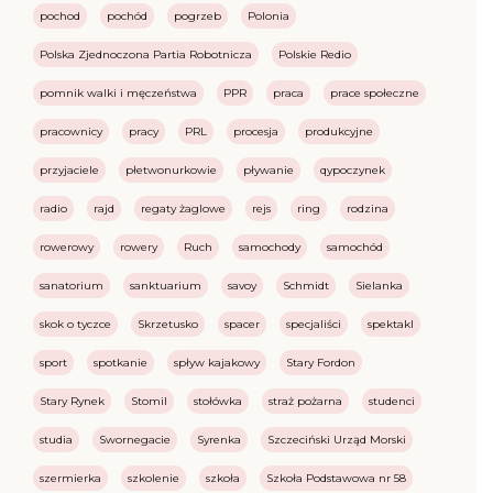
pochod
pochód
pogrzeb
Polonia
Polska Zjednoczona Partia Robotnicza
Polskie Redio
pomnik walki i męczeństwa
PPR
praca
prace społeczne
pracownicy
pracy
PRL
procesja
produkcyjne
przyjaciele
płetwonurkowie
pływanie
qypoczynek
radio
rajd
regaty żaglowe
rejs
ring
rodzina
rowerowy
rowery
Ruch
samochody
samochód
sanatorium
sanktuarium
savoy
Schmidt
Sielanka
skok o tyczce
Skrzetusko
spacer
specjaliści
spektakl
sport
spotkanie
spływ kajakowy
Stary Fordon
Stary Rynek
Stomil
stołówka
straż pożarna
studenci
studia
Swornegacie
Syrenka
Szczeciński Urząd Morski
szermierka
szkolenie
szkoła
Szkoła Podstawowa nr 58