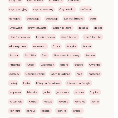
Chojnice
ciechocinek
cmentarz
Cracovia
czyn partyjny
czyn społeczny
Czyżkówko
defilada
delegaci
delegacja
delegacji
Dolina Śmierci
dom
Drzewicz
drzwi otwarte
Duszniki Zdrój
działka
dzieci
Dzień chemika
Dzień dziecka
dzień kobiet
dzień lotnika
eksperyment
esperanto
Euros
fabryka
fabuła
Famor
fiat 126p
film
film instruktarzowy
Fordon
Frischke
futbol
Gieremek
gitara
goście
Gwardia
górnicy
Górnik Rybnik
Górnik Zabrze
hale
harcerze
hokej
Huta
II Wojna Światowa
I Komunia Święta
impreza
Islandia
jacht
jelitkowo
jezioro
Jupiter
katastrofa
Kleber
kolaże
kolonie
kongres
konie
konkurs
konsul
kościół
kronika
kroniki