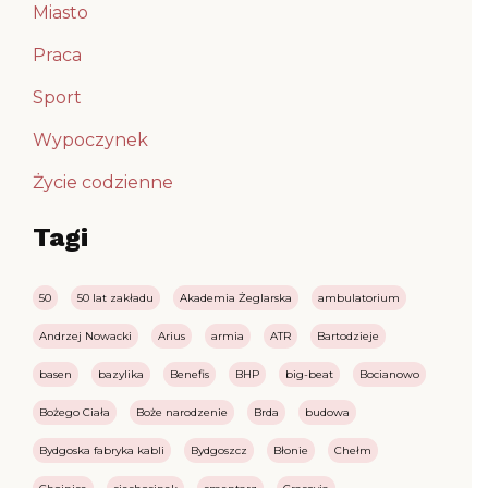
Miasto
Praca
Sport
Wypoczynek
Życie codzienne
Tagi
50
50 lat zakładu
Akademia Żeglarska
ambulatorium
Andrzej Nowacki
Arius
armia
ATR
Bartodzieje
basen
bazylika
Benefis
BHP
big-beat
Bocianowo
Bożego Ciała
Boże narodzenie
Brda
budowa
Bydgoska fabryka kabli
Bydgoszcz
Błonie
Chełm