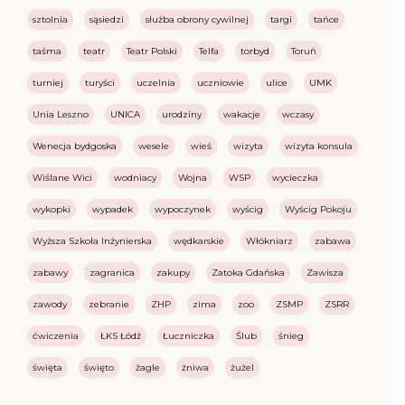
sztolnia
sąsiedzi
służba obrony cywilnej
targi
tańce
taśma
teatr
Teatr Polski
Telfa
torbyd
Toruń
turniej
turyści
uczelnia
uczniowie
ulice
UMK
Unia Leszno
UNICA
urodziny
wakacje
wczasy
Wenecja bydgoska
wesele
wieś
wizyta
wizyta konsula
Wiślane Wici
wodniacy
Wojna
WSP
wycieczka
wykopki
wypadek
wypoczynek
wyścig
Wyścig Pokoju
Wyższa Szkoła Inżynierska
wędkarskie
Włókniarz
zabawa
zabawy
zagranica
zakupy
Zatoka Gdańska
Zawisza
zawody
zebranie
ZHP
zima
zoo
ZSMP
ZSRR
ćwiczenia
ŁKS Łódź
Łuczniczka
Ślub
śnieg
święta
święto
żagle
żniwa
żużel