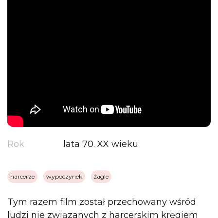
Rok
lata 70. XX wieku
harcerze
wypoczynek
żagle
Tym razem film został przechowany wśród
ludzi nie związanych z harcerskim kręgiem