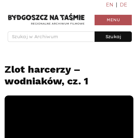
EN
|
DE
MENU
Szukaj
Zlot harcerzy –
wodniaków, cz. 1