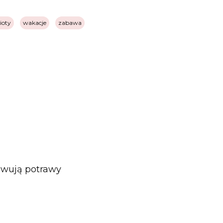
ioty
wakacje
zabawa
owują potrawy