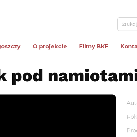
oszczy
O projekcie
Filmy BKF
Kont
 pod namiotam
Aut
Ro
Pro