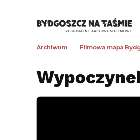
Archiwum
Filmowa mapa Bydg
Wypoczynek