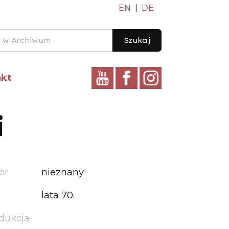
EN
|
DE
Szukaj
akt
i
or
nieznany
k
lata 70.
dukcja