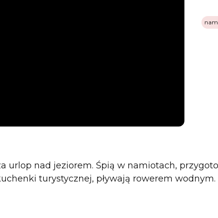
nam
a urlop nad jeziorem. Śpią w namiotach, przygot
uchenki turystycznej, pływają rowerem wodnym.